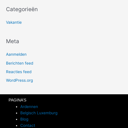
Categorieën
Vakantie
Meta
Aanmelden
Berichten feed
Reacties feed
WordPress.org
PAGINA’S
Ardennen
Belgisch Luxemburg
Blog
Contact