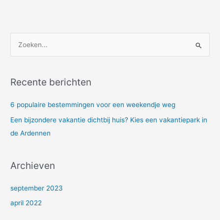
Z
o
e
Recente berichten
k
e
6 populaire bestemmingen voor een weekendje weg
n
Een bijzondere vakantie dichtbij huis? Kies een vakantiepark in
n
de Ardennen
a
a
Archieven
r
:
september 2023
april 2022